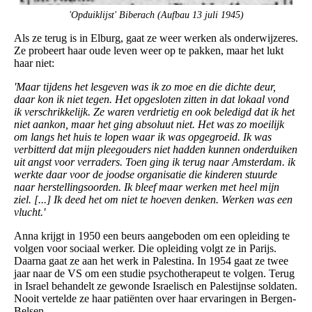
'Opduiklijst' Biberach (Aufbau 13 juli 1945)
Als ze terug is in Elburg, gaat ze weer werken als onderwijzeres.
Ze probeert haar oude leven weer op te pakken, maar het lukt
haar niet:
'Maar tijdens het lesgeven was ik zo moe en die dichte deur,
daar kon ik niet tegen. Het opgesloten zitten in dat lokaal vond
ik verschrikkelijk. Ze waren verdrietig en ook beledigd dat ik het
niet aankon, maar het ging absoluut niet. Het was zo moeilijk
om langs het huis te lopen waar ik was opgegroeid. Ik was
verbitterd dat mijn pleegouders niet hadden kunnen onderduiken
uit angst voor verraders. Toen ging ik terug naar Amsterdam. ik
werkte daar voor de joodse organisatie die kinderen stuurde
naar herstellingsoorden. Ik bleef maar werken met heel mijn
ziel. [...] Ik deed het om niet te hoeven denken. Werken was een
vlucht.'
Anna krijgt in 1950 een beurs aangeboden om een opleiding te
volgen voor sociaal werker. Die opleiding volgt ze in Parijs.
Daarna gaat ze aan het werk in Palestina. In 1954 gaat ze twee
jaar naar de VS om een studie psychotherapeut te volgen. Terug
in Israel behandelt ze gewonde Israelisch en Palestijnse soldaten.
Nooit vertelde ze haar patiënten over haar ervaringen in Bergen-
Belsen.