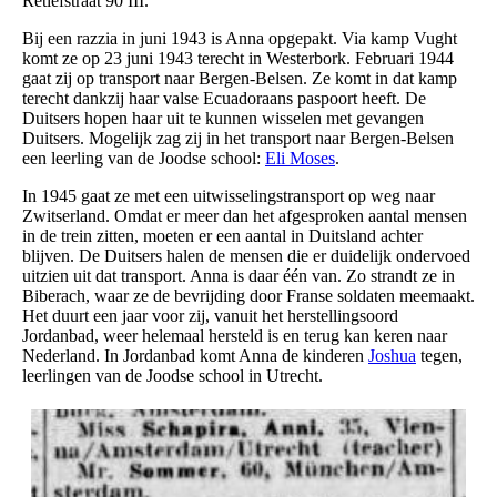
Retiefstraat 90 III.
Bij een razzia in juni 1943 is Anna opgepakt. Via kamp Vught
komt ze op 23 juni 1943 terecht in Westerbork. Februari 1944
gaat zij op transport naar Bergen-Belsen. Ze komt in dat kamp
terecht dankzij haar valse Ecuadoraans paspoort heeft. De
Duitsers hopen haar uit te kunnen wisselen met gevangen
Duitsers. Mogelijk zag zij in het transport naar Bergen-Belsen
een leerling van de Joodse school:
Eli Moses
.
In 1945 gaat ze met een uitwisselingstransport op weg naar
Zwitserland. Omdat er meer dan het afgesproken aantal mensen
in de trein zitten, moeten er een aantal in Duitsland achter
blijven. De Duitsers halen de mensen die er duidelijk ondervoed
uitzien uit dat transport. Anna is daar één van. Zo strandt ze in
Biberach, waar ze de bevrijding door Franse soldaten meemaakt.
Het duurt een jaar voor zij, vanuit het herstellingsoord
Jordanbad, weer helemaal hersteld is en terug kan keren naar
Nederland. In Jordanbad komt Anna de kinderen
Joshua
tegen,
leerlingen van de Joodse school in Utrecht.