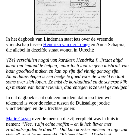
In het dagboek van Lindeman staat iets over de vreemde
vriendschap tussen
Hendrika van der Tonge
en Anna Schapira,
die allebei in dezelfde straat wonen in Utrecht:
'[Ze] verschillen nogal van karakter. Hendrika [...]staat altijd
klaar om iemand te helpen, maar toch laat ze geen misbruik van
haar goedheid maken en kan op zijn tijd vinnig genoeg zijn.
Anna daarentegen is een beetje te goed voor de wereld en laat
soms over zich lopen. Ze mist de kordaatheid en de scherpe kijk
op mensen van haar vriendin, daarentegen is ze veel gevoeliger.'
In dat dagboek staat ook een incident dat misschien wel
tekenend is voor de relatie tussen de Duitstalige joodse
vluchtelingen en de Utrechtse joden:
Marie Gazan
over de mensen die zij verplicht was in huis te
nemen:
'"Nee, 't zijn echte moffen – en ik heb liever met
Hollandse joden te doen!" "Dat kan ik zeker meteen in mijn zak
steken", zegt Anna geraakt. "Welnee kind" – Marie legt