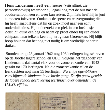
Hens Lindeman heeft een '
sperre' (vrijstelling; zie
persoonsbewijs) waardoor hij legaal nog met de bus naar de
Joodse school heen en weer kan reizen. Zijn fiets heeft hij in juni
al moeten inleveren. Ondanks de sperre en reisvergunning die
hij heeft, snapt Hens dat hij op zoek moet naar een echt
onderduikadres. Hij onderzoekt een plek in een boshuisje in
Zeist, hij duikt een dag en nacht op proef onder bij een ouder
echtpaar, maar telkens keert hij terug naar Groenekan. Hij blijft
hoop houden dat het nog niet nodig is om werkelijk onder te
duiken.
Stonden er op 28 januari 1942 nog 193 leerlingen ingeschreven
op de Joodse lagere school en ULO, volgens het 'dagboek' van
Lindeman is dat aantal vlak voor de zomervakantie van 1942
gezakt tot 170 leerlingen. Na die zomervakantie tellen de
leerkrachten nog maar 55 leerlingen:
'Na enige ogenblikken
verschijnen de kinderen in de brede gang. Ze zijn gauw geteld:
de lagere school heeft veertig leerlingen over gehouden, de
U.L.O. vijftien.'