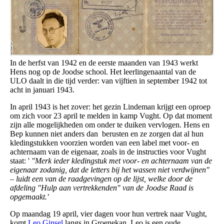
In de herfst van 1942 en de eerste maanden van 1943 werkt
Hens nog op de Joodse school. Het leerlingenaantal van de
ULO daalt in die tijd verder: van vijftien in september 1942 tot
acht in januari 1943.
In april 1943 is het zover: het gezin Lindeman krijgt een oproep
om zich voor 23 april te melden in kamp Vught. Op dat moment
zijn alle mogelijkheden om onder te duiken vervlogen. Hens en
Bep kunnen niet anders dan berusten en ze zorgen dat al hun
kledingstukken voorzien worden van een label met voor- en
achternaam van de eigenaar, zoals in de instructies voor Vught
staat: '
"Merk ieder kledingstuk met voor- en achternaam van de
eigenaar zodanig, dat de letters bij het wassen niet verdwijnen"
– luidt een van de raadgevingen op de lijst, welke door de
afdeling "Hulp aan vertrekkenden" van de Joodse Raad is
opgemaakt.'
Op maandag 19 april, vier dagen voor hun vertrek naar Vught,
komt
Leo Ginsel
langs in Groenekan. Leo is een oude