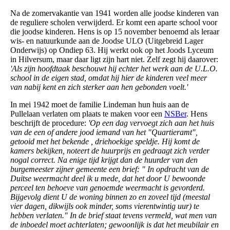
Na de zomervakantie van 1941 worden alle joodse kinderen van
de reguliere scholen verwijderd. Er komt een aparte school voor
die joodse kinderen. Hens is op 15 november benoemd als leraar
wis- en natuurkunde aan de Joodse ULO (Uitgebreid Lager
Onderwijs) op Ondiep 63. Hij werkt ook op het Joods Lyceum
in Hilversum, maar daar ligt zijn hart niet. Zelf zegt hij daarover:
'Als zijn hoofdtaak beschouwt hij echter het werk aan de U.L.O.
school in de eigen stad, omdat hij hier de kinderen veel meer
van nabij kent en zich sterker aan hen gebonden voelt.'
In mei 1942 moet de familie Lindeman hun huis aan de
Pullelaan verlaten om plaats te maken voor een
NSBer
. Hens
beschrijft de procedure:
'Op een dag vervoegt zich aan het huis
van de een of andere jood iemand van het "Quartieramt",
getooid met het bekende , driehoekige speldje. Hij komt de
kamers bekijken, noteert de huurprijs en gedraagt zich verder
nogal correct. Na enige tijd krijgt dan de huurder van den
burgemeester zijner gemeente een brief: " In opdracht van de
Duitse weermacht deel ik u mede, dat het door U bewoonde
perceel ten behoeve van genoemde weermacht is gevorderd.
Bijgevolg dient U de woning binnen zo en zoveel tijd (meestal
vier dagen, dikwijls ook minder, soms vierentwintig uur) te
hebben verlaten." In de brief staat tevens vermeld, wat men van
de inboedel moet achterlaten; gewoonlijk is dat het meubilair en