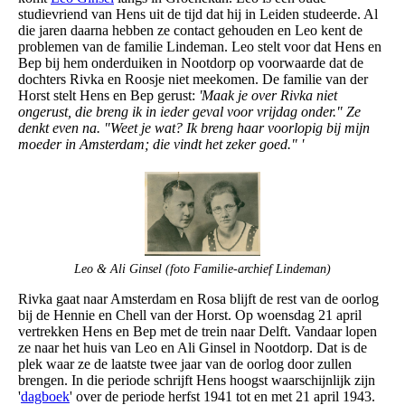
studievriend van Hens uit de tijd dat hij in Leiden studeerde. Al
die jaren daarna hebben ze contact gehouden en Leo kent de
problemen van de familie Lindeman. Leo stelt voor dat Hens en
Bep bij hem onderduiken in Nootdorp op voorwaarde dat de
dochters Rivka en Roosje niet meekomen. De familie van der
Horst stelt Hens en Bep gerust:
'Maak je over Rivka niet
ongerust, die breng ik in ieder geval voor vrijdag onder." Ze
denkt even na. "Weet je wat? Ik breng haar voorlopig bij mijn
moeder in Amsterdam; die vindt het zeker goed." '
Leo & Ali Ginsel (foto Familie-archief Lindeman)
Rivka gaat naar Amsterdam en Rosa blijft de rest van de oorlog
bij de Hennie en Chell van der Horst. Op woensdag 21 april
vertrekken Hens en Bep met de trein naar Delft. Vandaar lopen
ze naar het huis van Leo en Ali Ginsel in Nootdorp. Dat is de
plek waar ze de laatste twee jaar van de oorlog door zullen
brengen. In die periode schrijft Hens hoogst waarschijnlijk zijn
'
dagboek
' over de periode herfst 1941 tot en met 21 april 1943.