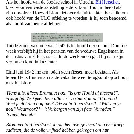
Als het hoofd van de Joodse school in Utrecht,
Eli Herschel
,
kiest voor een vaste aanstelling elders, komt Lion in beeld als
zijn opvolger. Hoewel Lion niet over de juiste akten beschikt om
ook hoofd van de ULO-afdeling te worden, is hij toch benoemd
als hoofd van beide afdelingen.
Tot de zomervakantie van 1942 is hij hoofd der school. Door de
week verblijft hij in het pension van de weduwe Engelsman in
de Justus van Effenstraat 1. In de weekenden gaat hij naar zijn
vrouw en kind in Deventer.
Eind juni 1942 mogen joden geen fietsen meer bezitten. Als
leraar Hens Lindeman na de vakantie weer terugkomt op school,
mist hij Lion:
'Hens mist alleen Brommet nog.
"Is ons Hoofd al present?",
vraagt hij.
Ze kijken hem alle vier verbaast aan. "Brommet?
Weet je dat dan nog niet? Die zit in Amersfoort!"
"Wat zeg je
nou? Waarvoor?"
" 't Verbergen van zijn fiets. Verraden."
"Goeie hemel!"
Brommet in Amersfoort, in die hel, overgeleverd aan een troep
sadisten, die de volle vrijheid hebben gekregen om hun