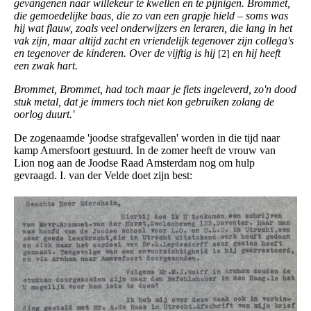
gevangenen naar willekeur te kwellen en te pijnigen. Brommet,
die gemoedelijke baas, die zo van een grapje hield – soms was
hij wat flauw, zoals veel onderwijzers en leraren, die lang in het
vak zijn, maar altijd zacht en
vriendelijk tegenover zijn collega's
en tegenover de kinderen. Over de vijftig is hij
en hij heeft
[2]
een zwak hart.
Brommet, Brommet, had toch maar je fiets ingeleverd, zo'n dood
stuk metal, dat je immers toch niet kon gebruiken zolang de
oorlog duurt.'
De zogenaamde 'joodse strafgevallen' worden in die tijd naar
kamp Amersfoort gestuurd. In de zomer heeft de vrouw van
Lion nog aan de Joodse Raad Amsterdam nog om hulp
gevraagd. I. van der Velde doet zijn best: