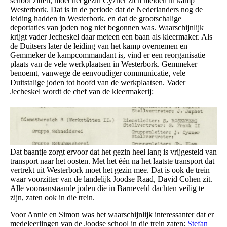
school zitten, moet het gezin Cyzner zich melden in kamp
Westerbork. Dat is in de periode dat de Nederlanders nog de
leiding hadden in Westerbork. en dat de grootschalige
deportaties van joden nog niet begonnen was. Waarschijnlijk
krijgt vader Jecheskel daar meteen een baan als kleermaker. Als
de Duitsers later de leiding van het kamp overnemen en
Gemmeker de kampcommandant is, vind er een reorganisatie
plaats van de vele werkplaatsen in Westerbork. Gemmeker
benoemt, vanwege de eenvoudiger communicatie, vele
Duitstalige joden tot hoofd van de werkplaatsen. Vader
Jecheskel wordt de chef van de kleermakerij:
Dat baantje zorgt ervoor dat het gezin heel lang is vrijgesteld van
transport naar het oosten. Met het één na het laatste transport dat
vertrekt uit Westerbork moet het gezin mee. Dat is ook de trein
waar voorzitter van de landelijk Joodse Raad, David Cohen zit.
Alle vooraanstaande joden die in Barneveld dachten veilig te
zijn, zaten ook in die trein.
Voor Annie en Simon was het waarschijnlijk interessanter dat er
medeleerlingen van de Joodse school in die trein zaten:
Stefan