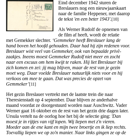
Eind december 1942 sturen de
Breslauers nog een nieuwjaarskaart
naar de familie Heppener, met daarop
de tekst
'en een beter 1943'
.
[10]
Als Werner Rudolf de opnemen van
de film af heeft, wordt de relatie
met Gemekker slechter.
‘Gemmeker heeft Breslauer lang de
hand boven het hoofd gehouden. Daar had hij zijn redenen voor.
Breslauer wist veel van Gemmeker, ook van bepaalde privè-
zaakjes. Ineens moest Gemmeker Rudolf niet meer en zocht
naar een excuus om hem kwijt te raken. Hij liet Breslauer bij
zich komen en zei: jij mag blijven, maar de rest van je gezin
moet weg. Daar voelde Breslauer natuurlijk niets voor en hij
verkoos om mee te gaan. Dat was precies de opzet van
Gemmeker’
[11]
Het gezin Breslauer vertrekt met de laatste trein die naar
Theresienstadt op 4 september. Daar blijven ze anderhalve
maand voordat ze doorgestuurd worden naar Auschwitz. Vader
Werner gaat 16 oktober en de rest van het gezin drie dagen later.
Ursula vertelt na de oorlog hoe het bij de selectie ging:
'Dan
moest je in rijtjes van vijf lopen. Wij liepen met z'n vieren.
Moeder aan de ene kant en mijn twee broertje en ik liep rechts.
Toevallig liepen we op zo'n manier. Naar links gingen ze op de