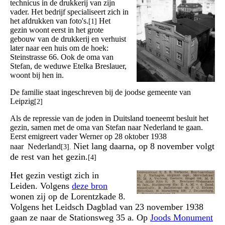
technicus in de drukkerij van zijn
vader. Het bedrijf specialiseert zich in
het afdrukken van foto's.
Het
[1]
gezin woont eerst in het grote
gebouw van de drukkerij en verhuist
later naar een huis om de hoek:
Steinstrasse 66. Ook de oma van
Stefan, de weduwe Etelka Breslauer,
woont bij hen in.
De familie staat ingeschreven bij de joodse gemeente van
Leipzig
[2]
Als de repressie van de joden in Duitsland toeneemt besluit het
gezin, samen met de oma van Stefan naar Nederland te gaan.
Eerst emigreert vader Werner op 28 oktober 1938
Niet lang daarna, op 8 november volgt
naar Nederland
[3].
de rest van het gezin.
[4]
Het gezin vestigt zich in
Leiden. Volgens
deze bron
wonen zij op de Lorentzkade 8.
Volgens het Leidsch Dagblad van 23 november 1938
gaan ze naar de Stationsweg 35 a. Op
Joods Monument