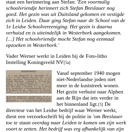
staat een herinnering aan Stefan: '
Een voormalig
schoolvriendje herinnert zich Stefan Breslauer nog
goed. Het gezin was uit Duitsland gekomen en vestigde
zich in Leiden. Daar ging Stefan naar de School van de
1e Leidse Schoolvereeniging. Het gezin is daarna
verhuisd en is uiteindelijk in Westerbork aangekomen.
[...] Het schoolvriendje mocht Stefan nog eenmaal
opzoeken in Westerbork.'
Vader Werner werkt in Leiden bij de Foto-litho
Instelling Koningsveld NV
[5a]
Vanaf september 1940 mogen
niet-Nederlandse joden niet
meer in de kuststreek wonen.
Het gezin verhuist naar Alphen
aan de Rijn dat iets verder in
het binnenland ligt.
De
[5]
directeur van het Leidse bedrijf waar Werner werkt,
dient een verzoekschrift bij de politie in
'om Breslauer
toe te staan overdag naar Leiden te komen om zijn werk
voort te zetten. Het bedrijf was erg afhankelijk van zijn