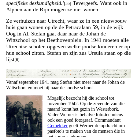
specifieke deskundigheid.'
Tevergeefs. Want ook in
[5b]
Alphen aan de Rijn mogen ze niet wonen.
Ze verhuizen naar Utrecht, waar ze in een nieuwbouw
huis gaan wonen op de de Petracalaan 59, in de wijk
Oog in Al. Stefan gaat daar naar de Johan de
Wittschool op het Beethovenplein. In 1941 moeten alle
Utrechtse scholen opgeven welke joodse kinderen er op
hun school zitten. Stefan en zijn zus Ursula staan op die
lijst
[6]:
Vanaf september 1941 mag Stefan niet meer naar de Johan de
Wittschool en moet hij naar de Joodse school.
Mogelijk bezocht hij die school tot
november 1942. Op de zevende van die
maand komt het gezin in Westerbork.
Vader Werner is behalve foto-technicus
ook een goed fotograaf. Commandant
Gemekker
geeft Werner de opdracht om
pasfoto's te maken van de mensen die in
het kamp aankomen.