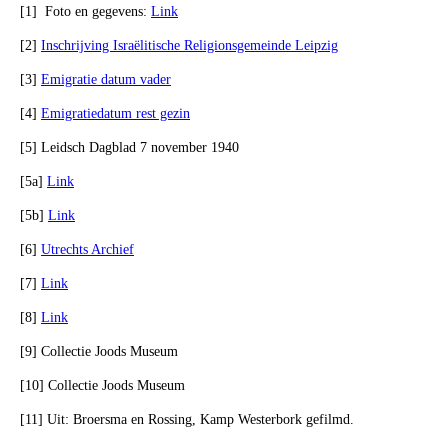
[1] Foto en gegevens:
Link
[2]
Inschrijving Israëlitische Religionsgemeinde Leipzig
[3]
Emigratie datum vader
[4]
Emigratiedatum rest gezin
[5] Leidsch Dagblad 7 november 1940
[5a]
Link
[5b]
Link
[6]
Utrechts Archief
[7]
Link
[8]
Link
[9] Collectie Joods Museum
[10] Collectie Joods Museum
[11] Uit: Broersma en Rossing, Kamp Westerbork gefilmd.