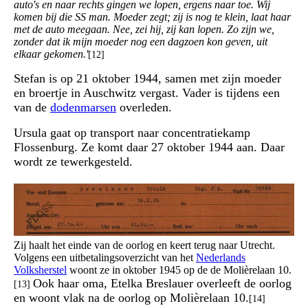
auto's en naar rechts gingen we lopen, ergens naar toe. Wij
komen bij die SS man. Moeder zegt; zij is nog te klein, laat haar
met de auto meegaan. Nee, zei hij, zij kan lopen. Zo zijn we,
zonder dat ik mijn moeder nog een dagzoen kon geven, uit
elkaar gekomen.'
[12]
Stefan is op 21 oktober 1944, samen met zijn moeder
en broertje in Auschwitz vergast. Vader is tijdens een
van de
dodenmarsen
overleden.
Ursula gaat op transport naar concentratiekamp
Flossenburg. Ze komt daar 27 oktober 1944 aan. Daar
wordt ze tewerkgesteld.
Zij haalt het einde van de oorlog en keert terug naar Utrecht.
Volgens een uitbetalingsoverzicht van het
Nederlands
Volksherstel
woont ze in oktober 1945 op de de Molièrelaan 10.
Ook haar oma, Etelka Breslauer overleeft de oorlog
[13]
en woont vlak na de oorlog op Molièrelaan 10.
[14]