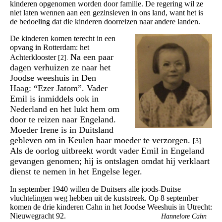
kinderen opgenomen worden door familie. De regering wil ze
niet laten wennen aan een gezinsleven in ons land, want het is
de bedoeling dat die kinderen doorreizen naar andere landen.
De kinderen komen terecht in een
opvang in Rotterdam: het
Na een paar
Achterklooster
[2].
dagen verhuizen ze naar het
Joodse weeshuis in Den
Haag: “Ezer Jatom”. Vader
Emil is inmiddels ook in
Nederland en het lukt hem om
door te reizen naar Engeland.
Moeder Irene is in Duitsland
gebleven om in Keulen haar moeder te verzorgen.
[3]
Als de oorlog uitbreekt wordt vader Emil in Engeland
gevangen genomen; hij is ontslagen omdat hij verklaart
dienst te nemen in het Engelse leger.
In september 1940 willen de Duitsers alle joods-Duitse
vluchtelingen weg hebben uit de kuststreek. Op 8 september
komen de drie kinderen Cahn in het Joodse Weeshuis in Utrecht:
Nieuwegracht 92.
Hannelore Cahn