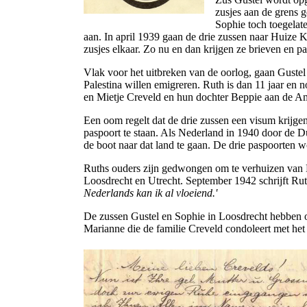
zusjes aan de grens 
Sophie toch toegela
aan. In april 1939 gaan de drie zussen naar Huize Kr
zusjes elkaar. Zo nu en dan krijgen ze brieven en p
Vlak voor het uitbreken van de oorlog, gaan Gustel
Palestina willen emigreren. Ruth is dan 11 jaar en 
en Mietje Creveld en hun dochter Beppie aan de A
Een oom regelt dat de drie zussen een visum krijg
paspoort te staan. Als Nederland in 1940 door de D
de boot naar dat land te gaan. De drie paspoorten
Ruths ouders zijn gedwongen om te verhuizen van E
Loosdrecht en Utrecht. September 1942 schrijft Ru
Nederlands kan ik al vloeiend.'
De zussen Gustel en Sophie in Loosdrecht hebben o
Marianne die de familie Creveld condoleert met het 