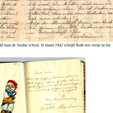
d naar de Joodse school. In maart 1942 schrijft Ruth een versje in het