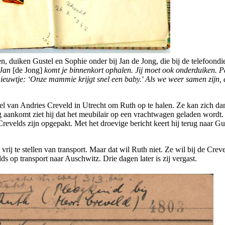
n, duiken Gustel en Sophie onder bij Jan de Jong, die bij de telefoondi
Jan
[de Jong]
komt je binnenkort ophalen. Jij moet ook onderduiken. P
n nieuwtje: ‘Onze mammie krijgt snel een baby.' Als we weer samen zijn,
l van Andries Creveld in Utrecht om Ruth op te halen. Ze kan zich dan
 aankomt ziet hij dat het meubilair op een vrachtwagen geladen wordt
e Crevelds zijn opgepakt. Met het droevige bericht keert hij terug naar Gu
rij te stellen van transport. Maar dat wil Ruth niet. Ze wil bij de Crev
s op transport naar Auschwitz. Drie dagen later is zij vergast.