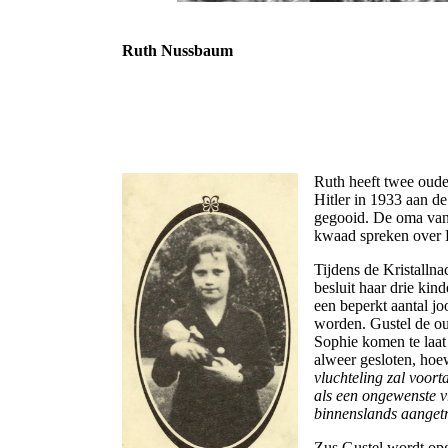
Ruth Nussbaum
Ruth heeft twee oude
Hitler in 1933 aan de
gegooid. De oma van
kwaad spreken over H
Tijdens de Kristalln
besluit haar drie kin
een beperkt aantal j
worden. Gustel de ou
Sophie komen te laat
alweer gesloten, hoe
vluchteling zal voor
als een ongewenste v
binnenslands aangetr
Zus Gustel wordt opg