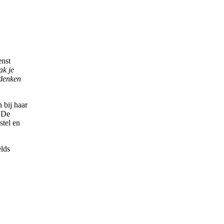
enst
ak je
 denken
 bij haar
. De
stel en
elds