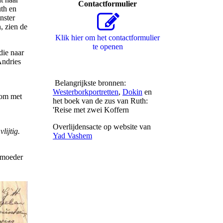
Contactformulier
uth en
nster
, zien de
Klik hier om het contactformulier
te openen
die naar
Andries
Belangrijkste bronnen:
Westerborkportretten
,
Dokin
en
 om met
het boek van de zus van Ruth:
'Reise met zwei Koffern
Overlijdensacte op website van
lijtig.
Yad Vashem
 moeder