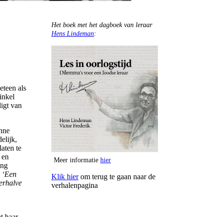
Het boek met het dagboek van leraar
Hens Lindeman
:
eteen als
inkel
igt van
nne
elijk,
aten te
 en
Meer informatie
hier
ang
:
‘Een
Klik hier
om terug te gaan naar de
erhalve
verhalenpagina
t haar