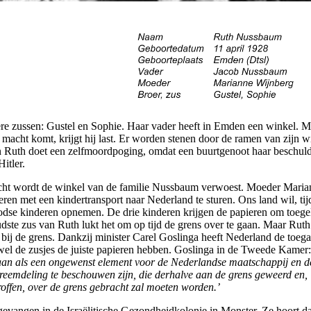
re zussen: Gustel en Sophie. Haar vader heeft in Emden een winkel. M
 macht komt, krijgt hij last. Er worden stenen door de ramen van zijn w
 Ruth doet een zelfmoordpoging, omdat een buurtgenoot haar beschuld
itler.
acht wordt de winkel van de familie Nussbaum verwoest. Moeder Maria
deren met een kindertransport naar Nederland te sturen. Ons land wil, tijd
oodse kinderen opnemen. De drie kinderen krijgen de papieren om toegel
dste zus van Ruth lukt het om op tijd de grens over te gaan. Maar Ruth
 bij de grens. Dankzij minister Carel Goslinga heeft Nederland de toeg
wel de zusjes de juiste papieren hebben. Goslinga in de Tweede Kamer
taan als een ongewenst element voor de Nederlandse maatschappij en d
reemdeling te beschouwen zijn, die derhalve aan de grens geweerd en,
offen, over de grens gebracht zal moeten worden.’
evangen in de Israëlitische Gezondheidkolonie in Monster. Ze hoort da