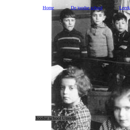
Home
De joodse school
Leerk
Joodse school Utrecht
.