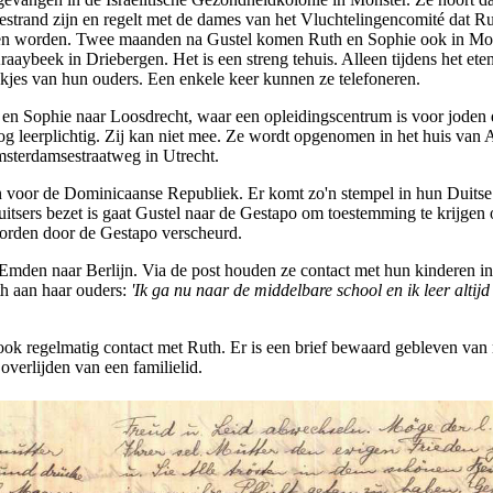
gestrand zijn en regelt met de dames van het Vluchtelingencomité dat R
ten worden. Twee maanden na Gustel komen Ruth en Sophie ook in Mo
aaybeek in Driebergen. Het is een streng tehuis. Alleen tijdens het eten
akjes van hun ouders. Een enkele keer kunnen ze telefoneren.
 en Sophie naar Loosdrecht, waar een opleidingscentrum is voor joden 
nog leerplichtig. Zij kan niet mee. Ze wordt opgenomen in het huis van 
msterdamsestraatweg in Utrecht.
en voor de Dominicaanse Republiek. Er komt zo'n stempel in hun Duitse
uitsers bezet is gaat Gustel naar de Gestapo om toestemming te krijgen
 worden door de Gestapo verscheurd.
mden naar Berlijn. Via de post houden ze contact met hun kinderen in
th aan haar ouders:
'Ik ga nu naar de middelbare school en ik leer altijd v
ok regelmatig contact met Ruth. Er is een brief bewaard gebleven van
overlijden van een familielid.