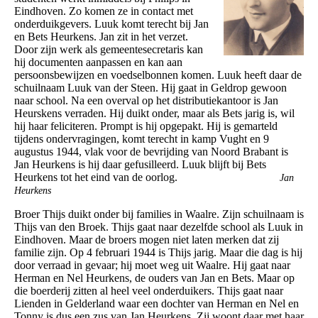
Eindhoven. Zo komen ze in contact met
onderduikgevers. Luuk komt terecht bij Jan
en Bets Heurkens. Jan zit in het verzet.
Door zijn werk als gemeentesecretaris kan
hij documenten aanpassen en kan aan
persoonsbewijzen en voedselbonnen komen. Luuk heeft daar de
schuilnaam Luuk van der Steen. Hij gaat in Geldrop gewoon
naar school. Na een overval op het distributiekantoor is Jan
Heurskens verraden. Hij duikt onder, maar als Bets jarig is, wil
hij haar feliciteren. Prompt is hij opgepakt. Hij is gemarteld
tijdens ondervragingen, komt terecht in kamp Vught en 9
augustus 1944, vlak voor de bevrijding van Noord Brabant is
Jan Heurkens is hij daar gefusilleerd. Luuk blijft bij Bets
Heurkens tot het eind van de oorlog.
Jan
Heurkens
Broer Thijs duikt onder bij families in Waalre. Zijn schuilnaam is
Thijs van den Broek. Thijs gaat naar dezelfde school als Luuk in
Eindhoven. Maar de broers mogen niet laten merken dat zij
familie zijn. Op 4 februari 1944 is Thijs jarig. Maar die dag is hij
door verraad in gevaar; hij moet weg uit Waalre. Hij gaat naar
Herman en Nel Heurkens, de ouders van Jan en Bets. Maar op
die boerderij zitten al heel veel onderduikers. Thijs gaat naar
Lienden in Gelderland waar een dochter van Herman en Nel en
Tonny is dus een zus van Jan Heurkens. Zij woont daar met haar