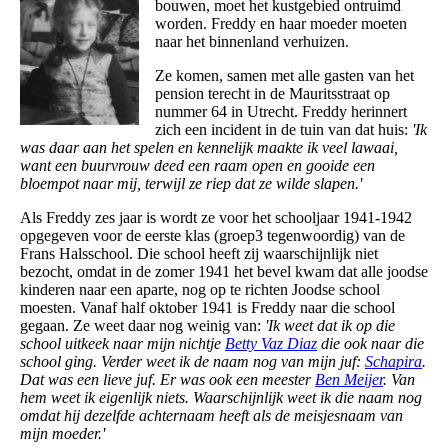
bouwen, moet het kustgebied ontruimd
worden. Freddy en haar moeder moeten
naar het binnenland verhuizen.
Ze komen, samen met alle gasten van het
pension terecht in de Mauritsstraat op
nummer 64 in Utrecht. Freddy herinnert
zich een incident in de tuin van dat huis:
'Ik
was daar aan het spelen en kennelijk maakte ik veel lawaai,
want een buurvrouw deed een raam open en gooide een
bloempot naar mij, terwijl ze riep dat ze wilde slapen.'
Als Freddy zes jaar is wordt ze voor het schooljaar 1941-1942
opgegeven voor de eerste klas (groep3 tegenwoordig) van de
Frans Halsschool. Die school heeft zij waarschijnlijk niet
bezocht, omdat in de zomer 1941 het bevel kwam dat alle joodse
kinderen naar een aparte, nog op te richten Joodse school
moesten. Vanaf half oktober 1941 is Freddy naar die school
gegaan. Ze weet daar nog weinig van:
'Ik weet dat ik op die
school uitkeek naar mijn nichtje
Betty Vaz Diaz
die ook naar die
school ging. Verder weet ik de naam nog van mijn juf:
Schapira
.
Dat was een lieve juf. Er was ook een meester
Ben Meijer
. Van
hem weet ik eigenlijk niets. Waarschijnlijk weet ik die naam nog
omdat hij dezelfde achternaam heeft als de meisjesnaam van
mijn moeder.'