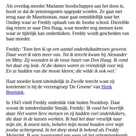
Als overdag moeder Marianne boodschappen aan het doen is,
hoort ze dat de pensiongasten opgepakt worden. Ze gaat niet
terug naar de Mauritsstraat, maar gaat onmiddellijk naar het
Ondiep waar ze Freddy ophaalt van de Joodse school. Diezelfde
dag reizen ze naar Den Haag, waar moeder nog mensen kent
waar ze tijdelijk kan onderduiken. Freddy wordt gescheiden van
haar moeder.
Freddy: '
Toen ben ik op een aantal onderduikadressen geweest.
Daar weet ik niets meer van. Tot ik terecht kwam bij Alexander
en Mitsy. Zij woonden in de rosse buurt van Den Haag. Ik vond
het daar erg leuk. Al die dames waren zo vriendelijk voor mij.
En ze hadden van die mooie kleren; die wilde ik ook wel.'
Haar moeder komt uiteindelijk in Zwolle terecht waar zij
koerierster is bij de verzetsgroep 'De Groene' van
Henk
Beernink
.
In 1943 vindt Freddy onderdak vlak buiten Nootdorp. Daar
woont de tuindersfamilie Struijk. Freddy:
'Ik vond het heerlijk
daar. Het waren lieve mensen en zij hadden veel onderduikers,
die daar in de kassen werkten. Ik had het daar vreselijk naar
mijn zin, ik moest niets, behalve mijn mond houden over mijn
joodse achtergrond. In het dorp stond ik bekend als Freddy
Meijerink. Ik was zogenaamd een wees uit het gebombardeerde