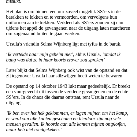
mislukt.’
Het plan is om binnen een uur zoveel mogelijk SS’ers in de
barakken te lokken en te vermoorden, om vervolgens hun
uniformen aan te trekken. Verkleed als SS’ers zouden zij dan
tijdens het appèl de gevangenen naar de uitgang laten marcheren
om zogenaamd buiten te gaan werken.
Ursula’s vriendin Selma Wijnberg ligt met tyfus in de barak.
‘
Ik vertelde haar mijn geheim niet’
, aldus Ursula,
‘omdat ik
bang was dat ze in haar koorts erover zou spreken’
Later blijkt dat Selma Wijnberg ook wist van de opstand en dat
zij tegenover Ursula haar stilzwijgen heeft weten te bewaren.
De opstand op 14 oktober 1943 lukt maar gedeeltelijk. Er breekt
een vuurgevecht uit tussen de verklede gevangenen en de echte
SS’ers. In de chaos die daarna ontstaat, rent Ursula naar de
uitgang.
‘Ik ben over het hek geklommen, er lagen mijnen om het kamp,
er werd van alle kanten geschoten en hierdoor zijn nog vele
mensen gevallen. Ik hoorde aan alle kanten mijnen ontploffen,
maar heb niet rondgekeken.’