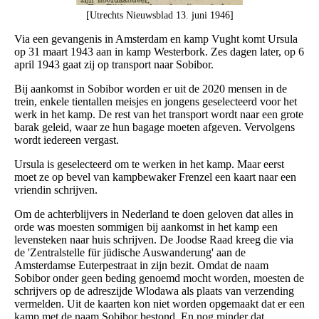
[Utrechts Nieuwsblad 13. juni 1946]
Via een gevangenis in Amsterdam en kamp Vught komt Ursula
op 31 maart 1943 aan in kamp Westerbork. Zes dagen later, op 6
april 1943 gaat zij op transport naar Sobibor.
Bij aankomst in Sobibor worden er uit de 2020 mensen in de
trein, enkele tientallen meisjes en jongens geselecteerd voor het
werk in het kamp. De rest van het transport wordt naar een grote
barak geleid, waar ze hun bagage moeten afgeven. Vervolgens
wordt iedereen vergast.
Ursula is geselecteerd om te werken in het kamp. Maar eerst
moet ze op bevel van kampbewaker Frenzel een kaart naar een
vriendin schrijven.
Om de achterblijvers in Nederland te doen geloven dat alles in
orde was moesten sommigen bij aankomst in het kamp een
levensteken naar huis schrijven. De Joodse Raad kreeg die via
de 'Zentralstelle für jüdische Auswanderung' aan de
Amsterdamse Euterpestraat in zijn bezit. Omdat de naam
Sobibor onder geen beding genoemd mocht worden, moesten de
schrijvers op de adreszijde Wlodawa als plaats van verzending
vermelden. Uit de kaarten kon niet worden opgemaakt dat er een
kamp met de naam Sobibor bestond. En nog minder dat