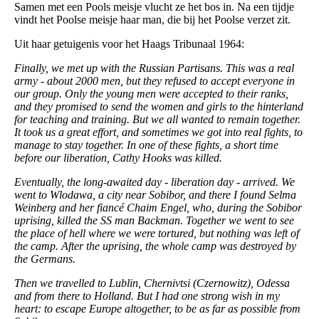
Samen met een Pools meisje vlucht ze het bos in. Na een tijdje
vindt het Poolse meisje haar man, die bij het Poolse verzet zit.
Uit haar getuigenis voor het Haags Tribunaal 1964:
Finally, we met up with the Russian Partisans. This was a real
army - about 2000 men, but they refused to accept everyone in
our group. Only the young men were accepted to their ranks,
and they promised to send the women and girls to the hinterland
for teaching and training. But we all wanted to remain together.
It took us a great effort, and sometimes we got into real fights, to
manage to stay together. In one of these fights, a short time
before our liberation, Cathy Hooks was killed.
Eventually, the long-awaited day - liberation day - arrived. We
went to Wlodawa, a city near Sobibor, and there I found Selma
Weinberg and her fiancé Chaim Engel, who, during the Sobibor
uprising, killed the SS man Backman. Together we went to see
the place of hell where we were tortured, but nothing was left of
the camp. After the uprising, the whole camp was destroyed by
the Germans.
Then we travelled to Lublin, Chernivtsi (Czernowitz), Odessa
and from there to Holland. But I had one strong wish in my
heart: to escape Europe altogether, to be as far as possible from