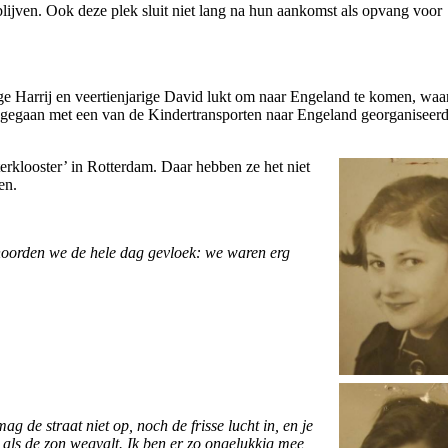
blijven. Ook deze plek sluit niet lang na hun aankomst als opvang voor
ge Harrij en veertienjarige David lukt om naar Engeland te komen, waar
egegaan met een van de Kindertransporten naar Engeland georganiseer
erklooster’ in Rotterdam. Daar hebben ze het niet
en.
n hoorden we de hele dag gevloek: we waren erg
g de straat niet op, noch de frisse lucht in, en je
t als de zon wegvalt. Ik ben er zo ongelukkig mee