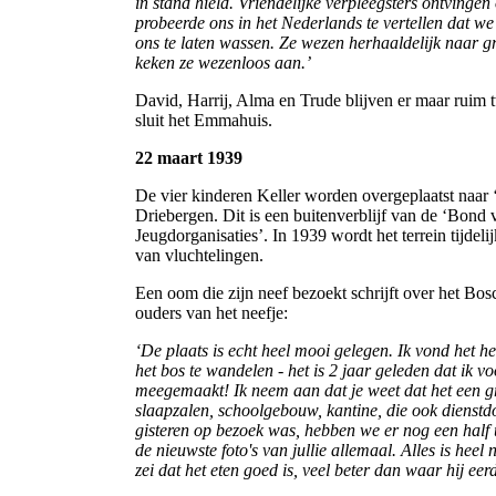
in stand hield. Vriendelijke verpleegsters ontvinge
probeerde ons in het Nederlands te vertellen dat w
ons te laten wassen. Ze wezen herhaaldelijk naar g
keken ze wezenloos aan.’
David, Harrij, Alma en Trude blijven er maar ruim
sluit het Emmahuis.
22 maart 1939
De vier kinderen Keller worden overgeplaatst naar
Driebergen. Dit is een buitenverblijf van de ‘Bond
Jeugdorganisaties’. In 1939 wordt het terrein tijdel
van vluchtelingen.
Een oom die zijn neef bezoekt schrijft over het Bos
ouders van het neefje:
‘De plaats is echt heel mooi gelegen. Ik vond het 
het bos te wandelen - het is 2 jaar geleden dat ik vo
meegemaakt! Ik neem aan dat je weet dat het een gr
slaapzalen, schoolgebouw, kantine, die ook dienstdoe
gisteren op bezoek was, hebben we er nog een half u
de nieuwste foto's van jullie allemaal. Alles is heel
zei dat het eten goed is, veel beter dan waar hij ee