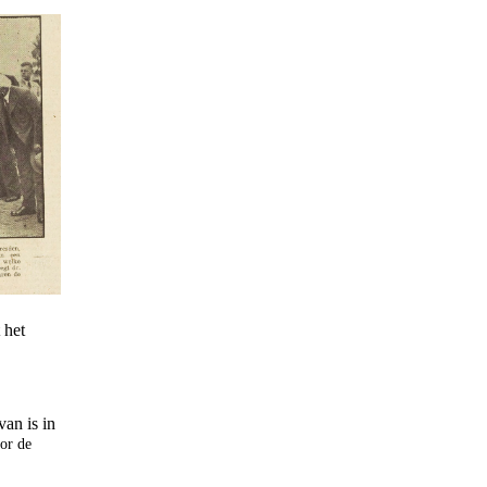
 het
an is in
oor de