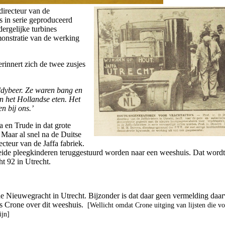
 directeur van de
s in serie geproduceerd
ergelijke turbines
emonstratie van de werking
rinnert zich de twee zusjes
eddybeer. Ze waren bang en
n het Hollandse eten. Het
n bij ons.’
a en Trude in dat grote
 Maar al snel na de Duitse
cteur van de Jaffa fabriek.
eide pleegkinderen teruggestuurd worden naar een weeshuis. Dat wordt
t 92 in Utrecht.
 Nieuwegracht in Utrecht. Bijzonder is dat daar geen vermelding daarv
ns Crone over dit weeshuis.
[Wellicht omdat Crone uitging van lijsten die v
ijn]