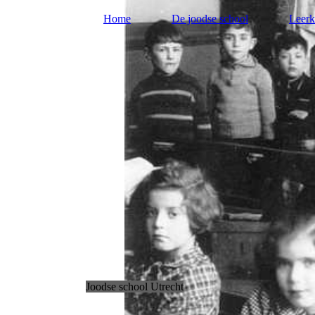
Home
De joodse school
Leerk
Joodse school Utrecht
.