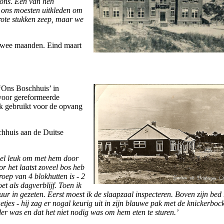
n ons. Een van hen
e ons moesten uitkleden om
rote stukken zeep, maar we
 twee maanden. Eind maart
 ‘Ons Boschhuis’ in
 voor gereformeerde
ijk gebruikt voor de opvang
chhuis aan de Duitse
heel leuk om met hem door
or het laatst zoveel bos heb
oep van 4 blokhutten is - 2
t als dagverblijf. Toen ik
ur in gezeten. Eerst moest ik de slaapzaal inspecteren. Boven zijn bed h
 netjes - hij zag er nogal keurig uit in zijn blauwe pak met de knickerboc
rder was en dat het niet nodig was om hem eten te sturen.’