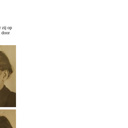
 zij op
d door