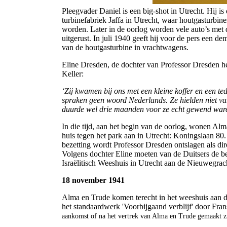
Pleegvader Daniel is een big-shot in Utrecht. Hij is
turbinefabriek Jaffa in Utrecht, waar houtgasturbine
worden. Later in de oorlog worden vele auto’s met d
uitgerust. In juli 1940 geeft hij voor de pers een d
van de houtgasturbine in vrachtwagens.
Eline Dresden, de dochter van Professor Dresden he
Keller:
‘Zij kwamen bij ons met een kleine koffer en een t
spraken geen woord Nederlands. Ze hielden niet va
duurde wel drie maanden voor ze echt gewend ware
In die tijd, aan het begin van de oorlog, wonen Alm
huis tegen het park aan in Utrecht: Koningslaan 80.
bezetting wordt Professor Dresden ontslagen als dire
Volgens dochter Eline moeten van de Duitsers de b
Israëlitisch Weeshuis in Utrecht aan de Nieuwegrach
18 november 1941
Alma en Trude komen terecht in het weeshuis aan de
het standaardwerk 'Voorbijgaand verblijf' door Fra
aankomst of na het vertrek van Alma en Trude gemaakt z