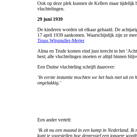
Ook op deze plek kunnen de Kellers maar tijdelijk 
vluchtelingen.
29 juni 1939
De kinderen worden uit elkaar gehaald. De achtjari
17 april 1939 aankomen. Waarschijnlijk zijn ze me
Truus Wijsmuller-Meijer
Alma en Trude komen eind juni terecht in het ‘Acht
best; alle vluchtelingen moeten er altijd binnen blijv
Een Duitse vluchteling schrijft daarover:
‘In eerste instantie mochten we het huis niet uit e
ongelukkig.’
Een ander vertelt:
‘Ik zit nu een maand in een kamp in Nederland. Ik ma
kunt je voorstellen hoe depressief een jongere word