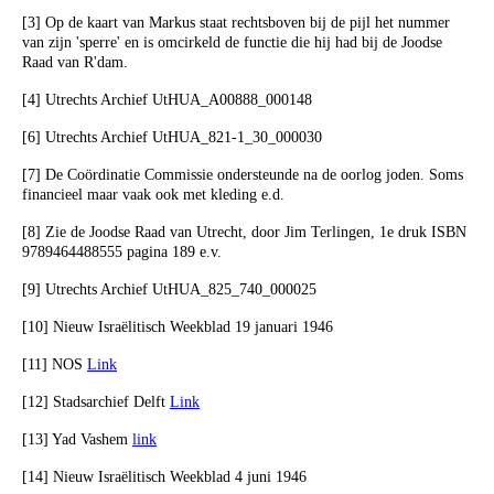
[3] Op de kaart van Markus staat rechtsboven bij de pijl het nummer
van zijn 'sperre' en is omcirkeld de functie die hij had bij de Joodse
Raad van R'dam.
[4] Utrechts Archief UtHUA_A00888_000148
[6] Utrechts Archief UtHUA_821-1_30_000030
[7] De Coördinatie Commissie ondersteunde na de oorlog joden. Soms
financieel maar vaak ook met kleding e.d.
[8] Zie de Joodse Raad van Utrecht, door Jim Terlingen, 1e druk ISBN
9789464488555 pagina 189 e.v.
[9] Utrechts Archief UtHUA_825_740_000025
[10] Nieuw Israëlitisch Weekblad 19 januari 1946
[11] NOS
Link
[12] Stadsarchief Delft
Link
[13] Yad Vashem
link
[14] Nieuw Israëlitisch Weekblad 4 juni 1946