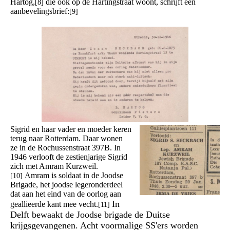
Hartog,
die ook op de Hartingstraat woont, schrijft een
[8]
aanbevelingsbrief:
[9]
Sigrid en haar vader en moeder keren
terug naar Rotterdam. Daar wonen
ze in de Rochussenstraat 397B. In
1946 verlooft de zestienjarige Sigrid
zich met Amram Kurzweil.
Amram is soldaat in de Joodse
[10]
Brigade, het joodse legeronderdeel
dat aan het eind van de oorlog aan
In
geallieerde kant mee vecht.
[11]
Delft bewaakt de Joodse brigade de Duitse
krijgsgevangenen. Acht voormalige SS'ers worden