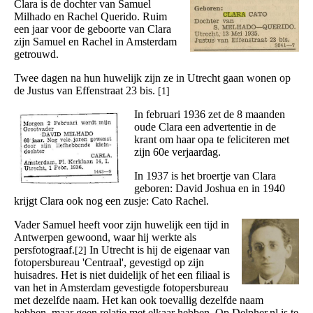
Clara is de dochter van Samuel
Milhado en Rachel Querido. Ruim
een jaar voor de geboorte van Clara
zijn Samuel en Rachel in Amsterdam
getrouwd.
Twee dagen na hun huwelijk zijn ze in Utrecht gaan wonen op
de Justus van Effenstraat 23 bis.
[1]
In februari 1936 zet de 8 maanden
oude Clara een advertentie in de
krant om haar opa te feliciteren met
zijn 60e verjaardag.
In 1937 is het broertje van Clara
geboren: David Joshua en in 1940
krijgt Clara ook nog een zusje: Cato Rachel.
Vader Samuel heeft voor zijn huwelijk een tijd in
Antwerpen gewoond, waar hij werkte als
persfotograaf.
In Utrecht is hij de eigenaar van
[2]
fotopersbureau 'Centraal', gevestigd op zijn
huisadres. Het is niet duidelijk of het een filiaal is
van het in Amsterdam gevestigde fotopersbureau
met dezelfde naam. Het kan ook toevallig dezelfde naam
hebben, maar geen relatie met elkaar hebben. Op Delpher.nl is te