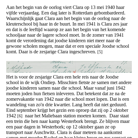
Aan het begin van de oorlog viert Clara op 13 mei 1940 haar
vijfde verjaardag. Een dag later is Rotterdam gebombardeerd.
Waarschijnlijk gaat Clara aan het begin van de oorlog naar de
kleuterschool bij haar in de buurt. In mei 1941 is Clara zes jaar
en dat is de leeftijd waarop ze aan het begin van het komende
schooljaar naar de lagere school moet. In de zomer van 1941
komt de verordening dat joodse kinderen niet meer naar de
gewone scholen mogen, maar dat er een speciale Joodse school
komt. Daar is de zesjarige Clara ingeschreven.
[5]
Het is voor de zesjarige Clara een hele reis naar de Joodse
school in de wijk Ondiep. Misschien fietste ze samen met andere
joodse kinderen samen naar die school. Maar vanaf juni 1942
moeten joden hun fietsen inleveren. Dat betekent dat ze na de
zomervakantie van 1942 naar die school moet lopen. Dat is een
wandeling van zo'n drie kwartier. Lang heeft dat niet geduurd.
Eind september krijgt het gezin een oproep dat zij op 2 oktober
1942
naar het Maliebaan station moeten komen. Daar staat
[6]
een trein die hen naar kamp Westerbork brengt. Ze blijven maar
een paar dagen in Westerbork; op 12 oktober gaan ze op
transport naar Auschwitz. Clara is daar meteen na aankomst
samen met moeder Rachel en haar kleine broer en zus vergast op