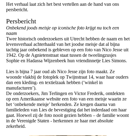
Het verhaal laat zich het best vertellen aan de hand van ons
persbericht.
Persbericht
Onbekend joods meisje op iconische foto krijgt nu toch een
naam
Twee historisch onderzoekers uit Utrecht hebben de naam en het
levensverhaal achterhaald van het joodse meisje dat al bijna
tachtig jaar onbekend is gebleven op een foto van Nico Jesse uit
1942. Op de Agnietenstraat staat tussen de tweelingzusjes
Sophie en Hadassa Wijzenbeek hun vriendinnetje Lies Simons.
Lies is bijna 7 jaar oud als Nico Jesse zijn foto maakt. Ze
woonde vlakbij de fotoplek op Twijnstraat 14, waar haar ouders
dan een kleding- en textielzaak hebben (‘winkel in
manufacturen’).
De onderzoekers, Jim Terlingen en Victor Frederik, ontdekten
op een Amerikaanse website een foto van een meisje waarin ze
het ‘onbekende meisje’ herkenden. Ze kregen daarna van
familieleden van Lies de bevestiging dat het inderdaad om haar
gaat. Hoewel zij de foto nooit gezien hebben – de familie woont
in de Verenigde Staten - herkennen ze haar met absolute
zekerheid.