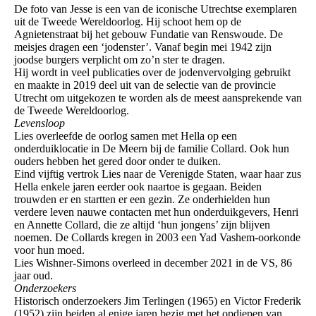
De foto van Jesse is een van de iconische Utrechtse exemplaren
uit de Tweede Wereldoorlog. Hij schoot hem op de
Agnietenstraat bij het gebouw Fundatie van Renswoude. De
meisjes dragen een ‘jodenster’. Vanaf begin mei 1942 zijn
joodse burgers verplicht om zo’n ster te dragen.
Hij wordt in veel publicaties over de jodenvervolging gebruikt
en maakte in 2019 deel uit van de selectie van de provincie
Utrecht om uitgekozen te worden als de meest aansprekende van
de Tweede Wereldoorlog.
Levensloop
Lies overleefde de oorlog samen met Hella op een
onderduiklocatie in De Meern bij de familie Collard. Ook hun
ouders hebben het gered door onder te duiken.
Eind vijftig vertrok Lies naar de Verenigde Staten, waar haar zus
Hella enkele jaren eerder ook naartoe is gegaan. Beiden
trouwden er en startten er een gezin. Ze onderhielden hun
verdere leven nauwe contacten met hun onderduikgevers, Henri
en Annette Collard, die ze altijd ‘hun jongens’ zijn blijven
noemen. De Collards kregen in 2003 een Yad Vashem-oorkonde
voor hun moed.
Lies Wishner-Simons overleed in december 2021 in de VS, 86
jaar oud.
Onderzoekers
Historisch onderzoekers Jim Terlingen (1965) en Victor Frederik
(1952) zijn beiden al enige jaren bezig met het opdiepen van