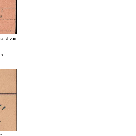
emand van
en
in