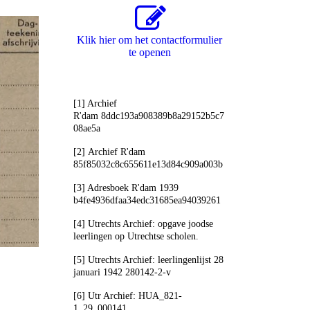
Klik hier om het contactformulier
te openen
[1] Archief
R'dam 8ddc193a908389b8a29152b5c7
08ae5a
[2] Archief R'dam
85f85032c8c655611e13d84c909a003b
[3] Adresboek R'dam 1939
b4fe4936dfaa34edc31685ea94039261
[4] Utrechts Archief: opgave joodse
leerlingen op Utrechtse scholen.
[5] Utrechts Archief: leerlingenlijst 28
januari 1942 280142-2-v
[6] Utr Archief: HUA_821-
1_29_000141.