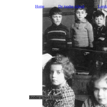
Home
De joodse school
Leerk
Joodse school Utrecht
.