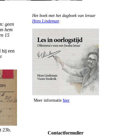
Het boek met het dagboek van leraar
Hens Lindeman
:
en: geen
kan hem
en 15
 hij een
r
Meer informatie
hier
t 23b.
Contactformulier