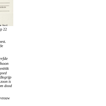
Op 22
est.
de
erfde
choon
enblik
 goed
 Begrijp
 zoon is
 om dood
n vrouw