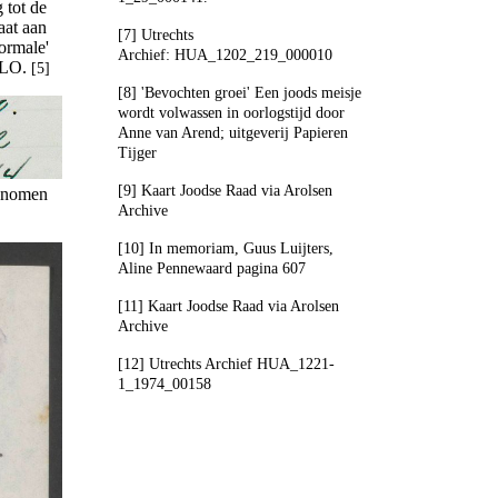
 tot de
aat aan
[7] Utrechts
ormale'
Archief: HUA_1202_219_000010
 ULO.
[5]
[8] 'Bevochten groei' Een joods meisje
wordt volwassen in oorlogstijd door
Anne van Arend; uitgeverij Papieren
Tijger
[9] Kaart Joodse Raad via Arolsen
genomen
Archive
[10] In memoriam, Guus Luijters,
Aline Pennewaard pagina 607
[11] Kaart Joodse Raad via Arolsen
Archive
[12] Utrechts Archief HUA_1221-
1_1974_00158