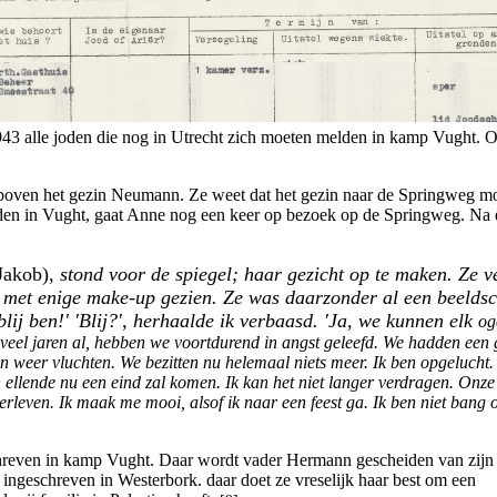
 1943 alle joden die nog in Utrecht zich moeten melden in kamp Vught. 
 boven het gezin Neumann. Ze weet dat het gezin naar de Springweg mo
lden in Vught, gaat Anne nog een keer op bezoek op de Springweg. Na 
Jakob)
, stond voor de spiegel; haar gezicht op te maken. Ze v
t met enige make-up gezien. Ze was daarzonder al een beelds
 blij ben!' 'Blij?', herhaalde ik verbaasd. 'Ja, we kunnen elk
og
oveel jaren al, hebben we voortdurend in angst geleefd. We hadden een
n weer vluchten. We bezitten nu helemaal niets meer. Ik ben opgelucht.
 ellende nu een eind zal komen. Ik kan het niet langer verdragen. Onze
overleven. Ik maak me mooi, alsof ik naar een feest ga. Ik ben niet bang
hreven in kamp Vught. Daar wordt vader Hermann gescheiden van zij
ngeschreven in Westerbork. daar doet ze vreselijk haar best om een