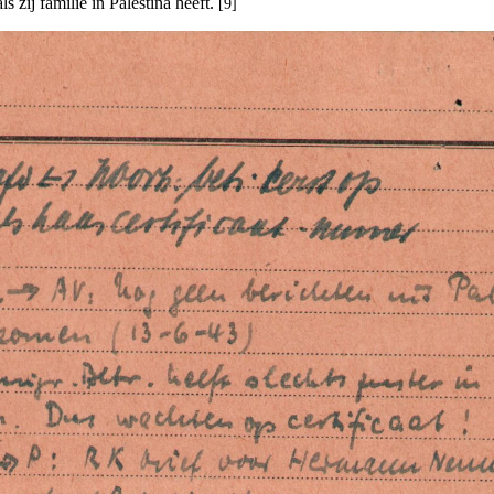
s zij familie in Palestina heeft.
[9]