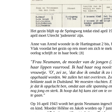
Het gezin blijft op de Springweg totdat eind april
april moet Utrecht 'judenrein' zijn.
Anne van Arend woonde in de Hartingstraat 2 bis,
Vlak voordat het gezin op reis moet om zich te me
oorlog schrijft ze in haar boek:
[8]
"Frau Neumann, de moeder van de jongen (
haar lippen vuurrood. Ik had haar nog nooi
vrouwtje. 'O', zei ze, 'dat doe ik omdat ik zo
opgehaald worden. We zullen het niet overleven. Z
beklante zaak in Duitsland. We moesten vluchten. E
je dat ik opgelucht ben, omdat aan alle spanning en
nog jong en sterk. Ik hoop dat hij kans ziet om te 
te gaan."
Op 16 april 1943 wordt het gezin Neumann ingesc
en kind. Moeder Hélène en Jakob worden op 7 juni i