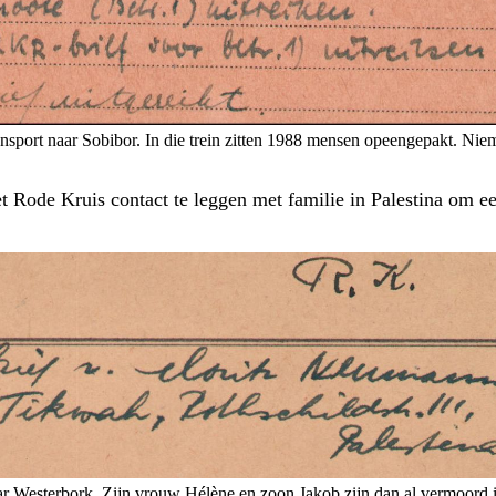
ransport naar Sobibor. In die trein zitten 1988 mensen opeengepakt. Ni
 Rode Kruis contact te leggen met familie in Palestina om e
 Westerbork. Zijn vrouw Hélène en zoon Jakob zijn dan al vermoord 