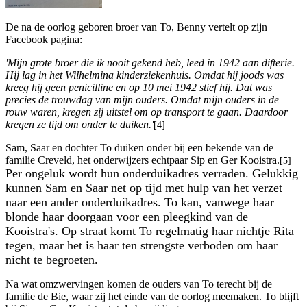
De na de oorlog geboren broer van To, Benny vertelt op zijn
Facebook pagina:
'Mijn grote broer die ik nooit gekend heb, leed in 1942 aan difterie.
Hij lag in het Wilhelmina kinderziekenhuis. Omdat hij joods was
kreeg hij geen penicilline en op 10 mei 1942 stief hij. Dat was
precies de trouwdag van mijn ouders. Omdat mijn ouders in de
rouw waren, kregen zij uitstel om op transport te gaan. Daardoor
kregen ze tijd om onder te duiken.'
[4]
Sam, Saar en dochter To duiken onder bij een bekende van de
familie Creveld, het onderwijzers echtpaar Sip en Ger Kooistra.
[5]
Per ongeluk wordt hun onderduikadres verraden. Gelukkig
kunnen Sam en Saar net op tijd met hulp van het verzet
naar een ander onderduikadres. To kan, vanwege haar
blonde haar doorgaan voor een pleegkind van de
Kooistra's. Op straat komt To regelmatig haar nichtje Rita
tegen, maar het is haar ten strengste verboden om haar
nicht te begroeten.
Na wat omzwervingen komen de ouders van To terecht bij de
familie de Bie, waar zij het einde van de oorlog meemaken. To blijft