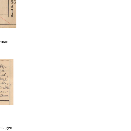
heman
tslagen