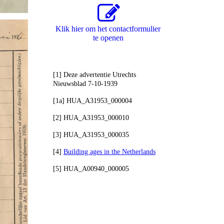
Klik hier om het contactformulier
te openen
[1] Deze advertentie Utrechts
Nieuwsblad 7-10-1939
[1a] HUA_A31953_000004
[2] HUA_A31953_000010
[3] HUA_A31953_000035
[4]
Building ages in the Netherlands
[5] HUA_A00940_000005