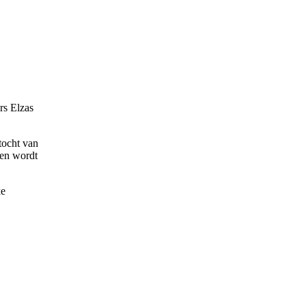
rs Elzas
tocht van
den wordt
ke