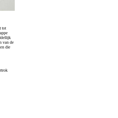
 tot
rappe
dellijk
n van de
en die
rtrok