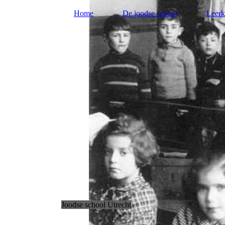
Home
De joodse school
Leerk
Joodse school Utrecht
.