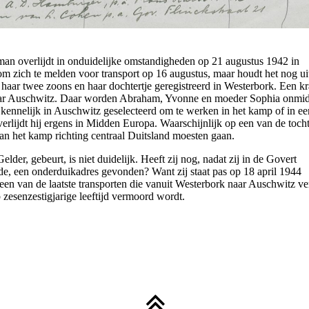
man overlijdt in onduidelijke omstandigheden op 21 augustus 1942 in
zich te melden voor transport op 16 augustus, maar houdt het nog uit
 haar twee zoons en haar dochtertje geregistreerd in Westerbork. Een k
aar Auschwitz. Daar worden Abraham, Yvonne en moeder Sophia onmid
kennelijk in Auschwitz geselecteerd om te werken in het kamp of in ee
lijdt hij ergens in Midden Europa. Waarschijnlijk op een van de tocht
n het kamp richting centraal Duitsland moesten gaan.
r, gebeurt, is niet duidelijk. Heeft zij nog, nadat zij in de Govert
nde, een onderduikadres gevonden? Want zij staat pas op 18 april 1944
een van de laatste transporten die vanuit Westerbork naar Auschwitz ve
 zesenzestigjarige leeftijd vermoord wordt.